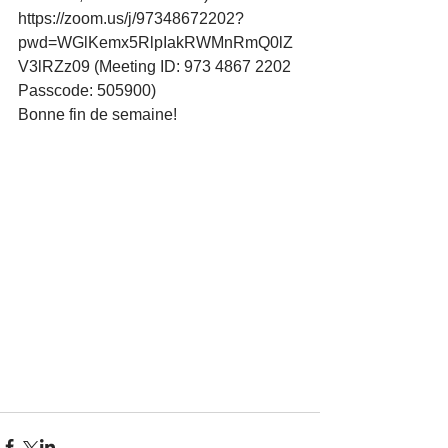
https://zoom.us/j/97348672202?
pwd=WGlKemx5RlpIakRWMnRmQ0lZ
V3lRZz09 (Meeting ID: 973 4867 2202 
Passcode: 505900)
Bonne fin de semaine!