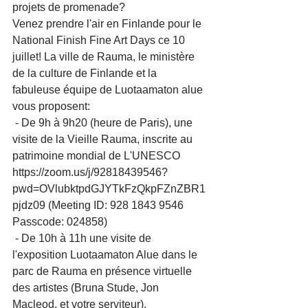
projets de promenade?   
Venez prendre l'air en Finlande pour le 
National Finish Fine Art Days ce 10 
juillet! La ville de Rauma, le ministère 
de la culture de Finlande et la 
fabuleuse équipe de Luotaamaton alue 
vous proposent: 
 - De 9h à 9h20 (heure de Paris), une 
visite de la Vieille Rauma, inscrite au 
patrimoine mondial de L'UNESCO
https://zoom.us/j/92818439546?
pwd=OVlubktpdGJYTkFzQkpFZnZBR1
pjdz09 (Meeting ID: 928 1843 9546 
Passcode: 024858) 
 - De 10h à 11h une visite de 
l'exposition Luotaamaton Alue dans le 
parc de Rauma en présence virtuelle 
des artistes (Bruna Stude, Jon 
Macleod, et votre serviteur). 